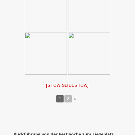
[SHOW SLIDESHOW]
1
2
►
Rückführung von der Festwoche zum Liegeplatz