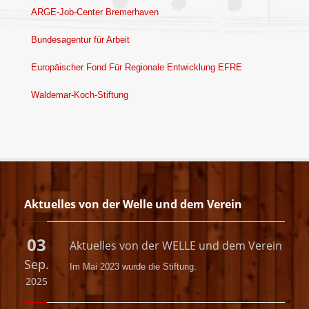
ARGE-Job-Center Bremerhaven
Bundesagentur für Arbeit
Europäischer Fond Für Regionale Entwicklung EFRE
Waldemar-Koch-Stiftung
Aktuelles von der Welle und dem Verein
03
Aktuelles von der WELLE und dem Verein
Sep.
Im Mai 2023 wurde die
Stiftung.
2025