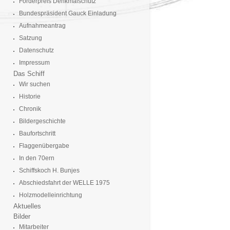
Förderpreis Denkmalschutz
Bundespräsident Gauck Einladung
Aufnahmeantrag
Satzung
Datenschutz
Impressum
Das Schiff
Wir suchen
Historie
Chronik
Bildergeschichte
Baufortschritt
Flaggenübergabe
In den 70ern
Schiffskoch H. Bunjes
Abschiedsfahrt der WELLE 1975
Holzmodelleinrichtung
Aktuelles
Bilder
Mitarbeiter