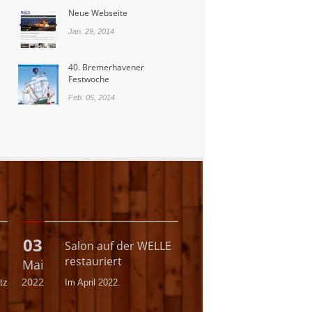
Neue Webseite
Jan. 29, 2014
40. Bremerhavener
Festwoche
Feb. 05, 2014
03
Salon auf der WELLE
restauriert
Mai
2022
tz
Im April 2022.