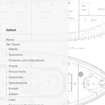
Seiten
Home
Der Verein
Mithilfe
Sponsoren
Förderern und Unterstützern
Presse
Presse Archiv
Downloads
Spendenkonto
Kontakt
Anfahrt
Links