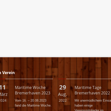
m Verein
11
29
Maritime Woche
Maritime Tage
Bremerhaven 2023
Bremerhaven 2022
ärz
Aug.
2024
2022
Vom 16. – 20.08.2023
Mit unermüdlichem Einsa
fand die Maritime Woche.
haben einige
Vereinsmitglieder im