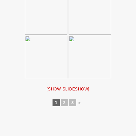
[SHOW SLIDESHOW]
1
2
3
►