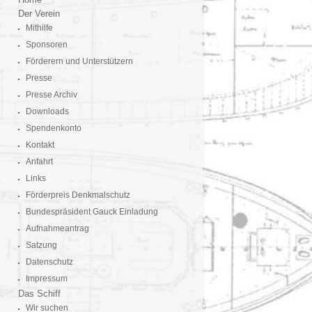
Der Verein
Mithilfe
Sponsoren
Förderern und Unterstützern
Presse
Presse Archiv
Downloads
Spendenkonto
Kontakt
Anfahrt
Links
Förderpreis Denkmalschutz
Bundespräsident Gauck Einladung
Aufnahmeantrag
Satzung
Datenschutz
Impressum
Das Schiff
Wir suchen